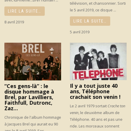
télévision, et chansonnier. Sorti
le 5 avril 2019, ce disque ...
LIRE LA SUITE…
LIRE LA SUITE…
8 avril 2019
5 avril 2019
Il y a tout juste 40
“Ces gens-là” : le
ans, Téléphone
disque hommage à
crachait son venin !
Brel, par Lavilliers,
Faithfull, Dutronc,
Le 2 avril 1979 sortait
Crache ton
Zaz…
venin
, le deuxième album de
Chronique de l'album hommage
Téléphone. 40 ans et pas une
à Jacques Brel qui aurait eu 90
ride. Les morceaux sonnent
ans le 8 avril 2019. Ses