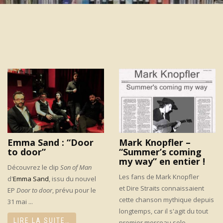
Emma Sand : “Door
Mark Knopfler –
to door”
“Summer’s coming
my way” en entier !
Découvrez le clip
Son of Man
Les fans de Mark Knopfler
d'
Emma Sand
, issu du nouvel
et Dire Straits connaissaient
EP
Door to door
, prévu pour le
cette chanson mythique depuis
31 mai ...
longtemps, car il s'agit du tout
LIRE LA SUITE…
premier morceau solo