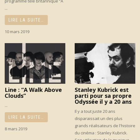
programme télé britannique “A
...
LIRE LA SUITE…
10 mars 2019
Line : “A Walk Above
Stanley Kubrick est
Clouds”
parti pour sa propre
Odyssée il y a 20 ans
...
Il y a tout juste 20 ans
LIRE LA SUITE…
disparaissait un des plus
grands réalisateurs de l'histoire
8 mars 2019
du cinéma : Stanley Kubrick.
Son utilisation de la musique ...