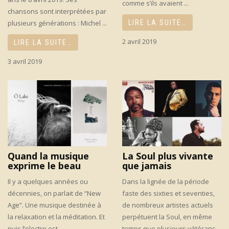
comme s’ils avaient ...
chansons sont interprétées par
plusieurs générations : Michel ...
LIRE LA SUITE…
2 avril 2019
LIRE LA SUITE…
3 avril 2019
Quand la musique
La Soul plus vivante
exprime le beau
que jamais
Il y a quelques années ou
Dans la lignée de la période
décennies, on parlait de “New
faste des sixties et seventies,
Age”. Une musique destinée à
de nombreux artistes actuels
la relaxation et la méditation. Et
perpétuent la Soul, en même
puis l’electro est ...
temps que plusieurs vétérans