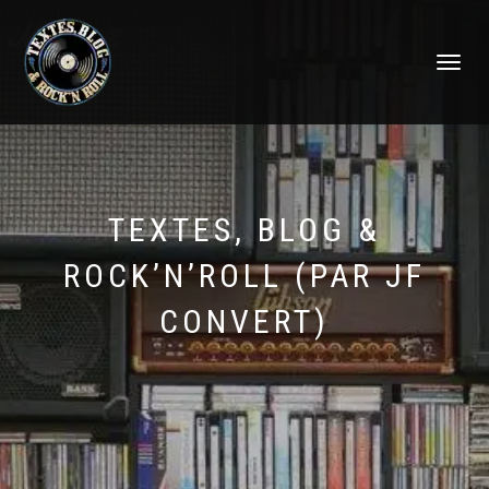
DÉPLIER
LA
NAVIGATI
TEXTES, BLOG &
ROCK’N’ROLL (PAR JF
CONVERT)