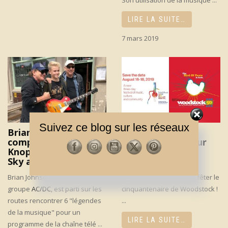
LIRE LA SUITE…
7 mars 2019
Suivez ce blog sur les réseaux
Brian Johnson en
2 festivals-
compagnie de Mark
anniversaires pour
Knopfler, bientôt sur
les 50 ans de
Sky arts !
Woodstock !
Brian Johnson, le chanteur du
ll y aura 2 festivals pour fêter le
groupe
AC/DC
, est parti sur les
cinquantenaire de Woodstock !
routes rencontrer 6 "légendes
...
de la musique" pour un
LIRE LA SUITE…
programme de la chaîne télé ...