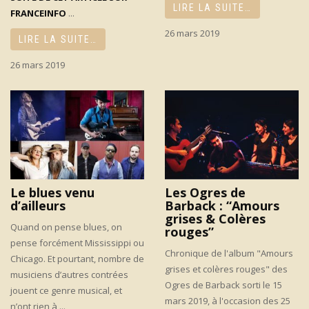
LIRE LA SUITE…
FRANCEINFO
...
26 mars 2019
LIRE LA SUITE…
26 mars 2019
Le blues venu
Les Ogres de
d’ailleurs
Barback : “Amours
grises & Colères
Quand on pense blues, on
rouges”
pense forcément Mississippi ou
Chronique de l'album "Amours
Chicago. Et pourtant, nombre de
grises et colères rouges" des
musiciens d’autres contrées
Ogres de Barback sorti le 15
jouent ce genre musical, et
mars 2019, à l'occasion des 25
n’ont rien à ...