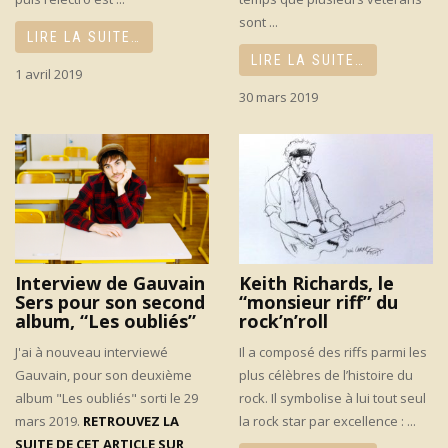
sont ...
LIRE LA SUITE…
LIRE LA SUITE…
1 avril 2019
30 mars 2019
Interview de Gauvain
Keith Richards, le
Sers pour son second
“monsieur riff” du
album, “Les oubliés”
rock’n’roll
J'ai à nouveau interviewé
Il a composé des riffs parmi les
Gauvain, pour son deuxième
plus célèbres de l’histoire du
album "Les oubliés" sorti le 29
rock. Il symbolise à lui tout seul
mars 2019.
RETROUVEZ LA
la rock star par excellence : ...
SUITE DE CET ARTICLE SUR