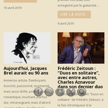
enregistré par le guitariste ...
10 avril 2019
LIRE LA SUITE…
9 avril 2019
Aujourd’hui, Jacques
Frédéric Zeitoun :
Brel aurait eu 90 ans
“Duos en solitaire”,
avec entre autres,
Immense artiste, flamboyant,
Charles Aznavour
écorché, passionné, tourmenté,
dans son dernier duo
mais aussi drôle, poète, lyrique,
Chronique de l'album "Duos en
romantique, touchant, parfois
solitaire" de Fréédric Zeitoun, à
dur, intransigeant, mais d'abord
la fois chroniqueur à la
avec lui-même...bref humain ...